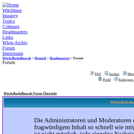
Witchbase
Imagery
Topics
Critiques
Headquarters
Links
Wlog-Archiv
Forum
Impressum
Witch.BarksBase.de
>
Deutsch
>
Headquarters
> Forum
Forum
FAQ
Suchen
Mitgl
Profil
Einloggen,
Witch.BarksBase.de Foren-Übersicht
Witch.BarksBas
Die Administratoren und Moderatoren 
fragwürdigem Inhalt so schnell wie mög