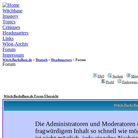
Witchbase
Imagery
Topics
Critiques
Headquarters
Links
Wlog-Archiv
Forum
Impressum
Witch.BarksBase.de
>
Deutsch
>
Headquarters
> Forum
Forum
FAQ
Suchen
Mitgl
Profil
Einloggen,
Witch.BarksBase.de Foren-Übersicht
Witch.BarksBas
Die Administratoren und Moderatoren 
fragwürdigem Inhalt so schnell wie mög