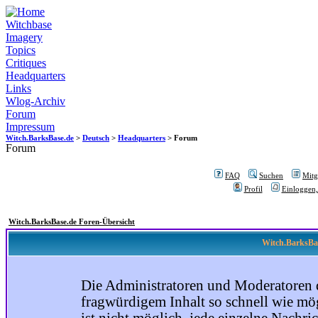
Witchbase
Imagery
Topics
Critiques
Headquarters
Links
Wlog-Archiv
Forum
Impressum
Witch.BarksBase.de
>
Deutsch
>
Headquarters
> Forum
Forum
FAQ
Suchen
Mitgl
Profil
Einloggen,
Witch.BarksBase.de Foren-Übersicht
Witch.BarksBas
Die Administratoren und Moderatoren 
fragwürdigem Inhalt so schnell wie mög