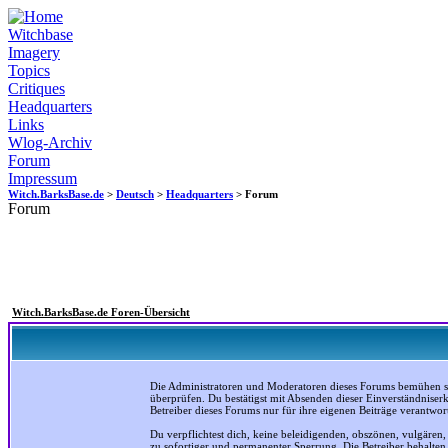
Witchbase
Imagery
Topics
Critiques
Headquarters
Links
Wlog-Archiv
Forum
Impressum
Witch.BarksBase.de
>
Deutsch
>
Headquarters
> Forum
Forum
Witch.BarksBase.de Foren-Übersicht
Die Administratoren und Moderatoren dieses Forums bemühen sich
überprüfen. Du bestätigst mit Absenden dieser Einverständniser
Betreiber dieses Forums nur für ihre eigenen Beiträge verantwort
Du verpflichtest dich, keine beleidigenden, obszönen, vulgären
zu sofortiger und permanenter Sperrung. Die Betreiber behalte