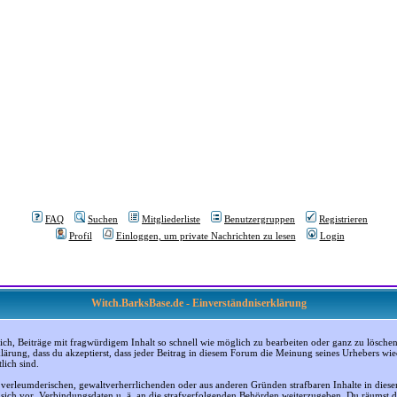
FAQ
Suchen
Mitgliederliste
Benutzergruppen
Registrieren
Profil
Einloggen, um private Nachrichten zu lesen
Login
Witch.BarksBase.de - Einverständniserklärung
, Beiträge mit fragwürdigem Inhalt so schnell wie möglich zu bearbeiten oder ganz zu löschen; a
klärung, dass du akzeptierst, dass jeder Beitrag in diesem Forum die Meinung seines Urhebers wi
lich sind.
, verleumderischen, gewaltverherrlichenden oder aus anderen Gründen strafbaren Inhalte in dies
n sich vor, Verbindungsdaten u. ä. an die strafverfolgenden Behörden weiterzugeben. Du räumst