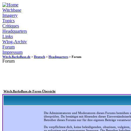
Witchbase
Imagery
Topics
Critiques
Headquarters
Links
Wlog-Archiv
Forum
Impressum
Witch.BarksBase.de
>
Deutsch
>
Headquarters
> Forum
Forum
Witch.BarksBase.de Foren-Übersicht
Die Administratoren und Moderatoren dieses Forums bemühen sich
überprüfen. Du bestätigst mit Absenden dieser Einverständniser
Betreiber dieses Forums nur für ihre eigenen Beiträge verantwort
Du verpflichtest dich, keine beleidigenden, obszönen, vulgären
zu sofortiger und permanenter Sperrung. Die Betreiber behalte