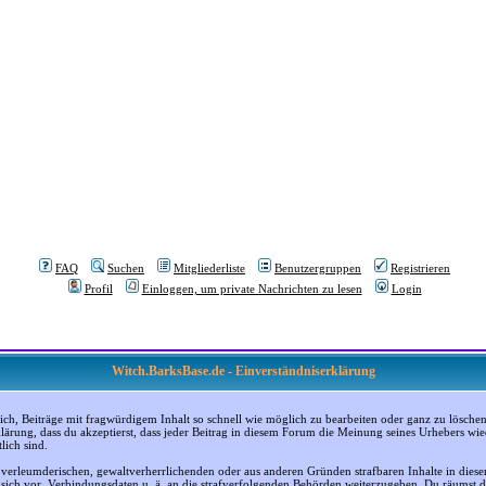
FAQ
Suchen
Mitgliederliste
Benutzergruppen
Registrieren
Profil
Einloggen, um private Nachrichten zu lesen
Login
Witch.BarksBase.de - Einverständniserklärung
, Beiträge mit fragwürdigem Inhalt so schnell wie möglich zu bearbeiten oder ganz zu löschen; a
klärung, dass du akzeptierst, dass jeder Beitrag in diesem Forum die Meinung seines Urhebers wi
lich sind.
, verleumderischen, gewaltverherrlichenden oder aus anderen Gründen strafbaren Inhalte in dies
n sich vor, Verbindungsdaten u. ä. an die strafverfolgenden Behörden weiterzugeben. Du räumst