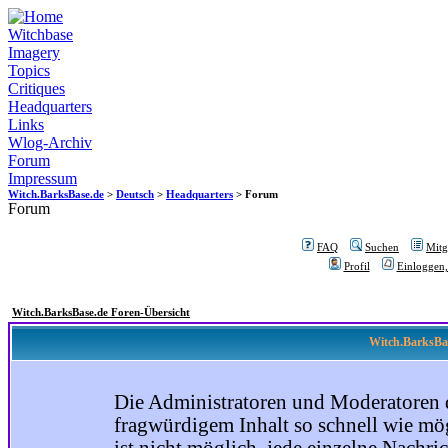
Witchbase
Imagery
Topics
Critiques
Headquarters
Links
Wlog-Archiv
Forum
Impressum
Witch.BarksBase.de
>
Deutsch
>
Headquarters
> Forum
Forum
FAQ
Suchen
Mitgl
Profil
Einloggen,
Witch.BarksBase.de Foren-Übersicht
Witch.BarksBas
Die Administratoren und Moderatoren 
fragwürdigem Inhalt so schnell wie mög