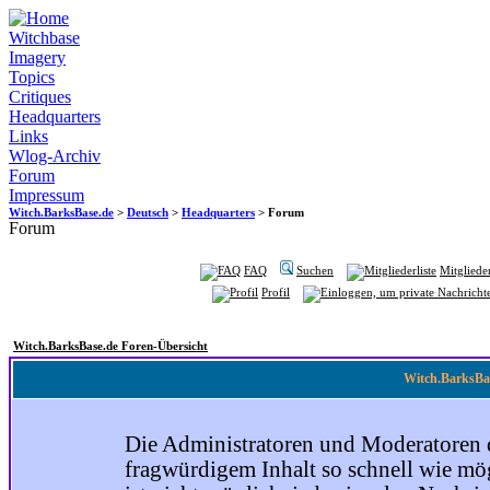
Witchbase
Imagery
Topics
Critiques
Headquarters
Links
Wlog-Archiv
Forum
Impressum
Witch.BarksBase.de
>
Deutsch
>
Headquarters
> Forum
Forum
FAQ
Suchen
Mitglieder
Profil
Witch.BarksBase.de Foren-Übersicht
Witch.BarksBas
Die Administratoren und Moderatoren 
fragwürdigem Inhalt so schnell wie mög