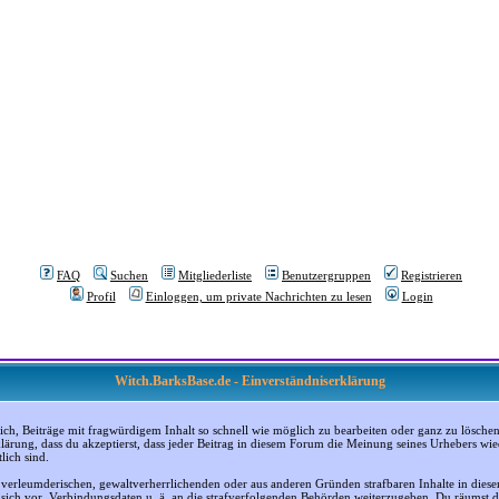
FAQ
Suchen
Mitgliederliste
Benutzergruppen
Registrieren
Profil
Einloggen, um private Nachrichten zu lesen
Login
Witch.BarksBase.de - Einverständniserklärung
, Beiträge mit fragwürdigem Inhalt so schnell wie möglich zu bearbeiten oder ganz zu löschen; a
klärung, dass du akzeptierst, dass jeder Beitrag in diesem Forum die Meinung seines Urhebers wi
lich sind.
, verleumderischen, gewaltverherrlichenden oder aus anderen Gründen strafbaren Inhalte in dies
n sich vor, Verbindungsdaten u. ä. an die strafverfolgenden Behörden weiterzugeben. Du räumst