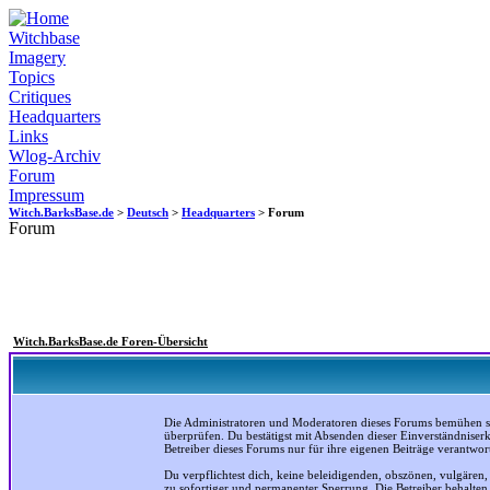
Witchbase
Imagery
Topics
Critiques
Headquarters
Links
Wlog-Archiv
Forum
Impressum
Witch.BarksBase.de
>
Deutsch
>
Headquarters
> Forum
Forum
Witch.BarksBase.de Foren-Übersicht
Die Administratoren und Moderatoren dieses Forums bemühen sich
überprüfen. Du bestätigst mit Absenden dieser Einverständniser
Betreiber dieses Forums nur für ihre eigenen Beiträge verantwort
Du verpflichtest dich, keine beleidigenden, obszönen, vulgären
zu sofortiger und permanenter Sperrung. Die Betreiber behalte