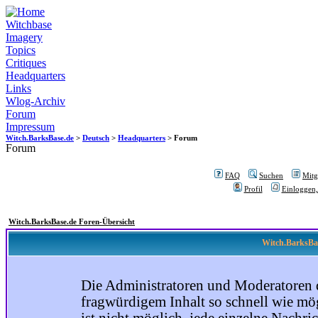
Witchbase
Imagery
Topics
Critiques
Headquarters
Links
Wlog-Archiv
Forum
Impressum
Witch.BarksBase.de
>
Deutsch
>
Headquarters
> Forum
Forum
FAQ
Suchen
Mitgl
Profil
Einloggen,
Witch.BarksBase.de Foren-Übersicht
Witch.BarksBas
Die Administratoren und Moderatoren 
fragwürdigem Inhalt so schnell wie mög