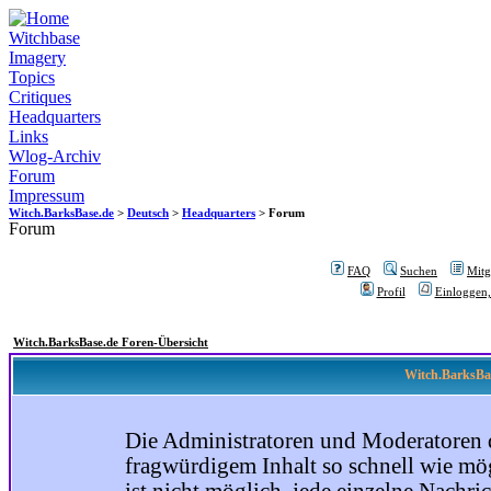
Witchbase
Imagery
Topics
Critiques
Headquarters
Links
Wlog-Archiv
Forum
Impressum
Witch.BarksBase.de
>
Deutsch
>
Headquarters
> Forum
Forum
FAQ
Suchen
Mitgl
Profil
Einloggen,
Witch.BarksBase.de Foren-Übersicht
Witch.BarksBas
Die Administratoren und Moderatoren 
fragwürdigem Inhalt so schnell wie mög