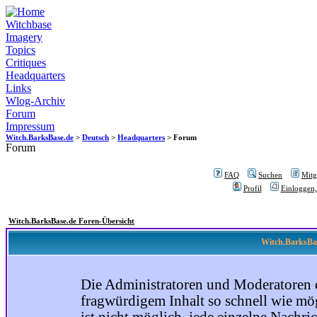
Witchbase
Imagery
Topics
Critiques
Headquarters
Links
Wlog-Archiv
Forum
Impressum
Witch.BarksBase.de
>
Deutsch
>
Headquarters
> Forum
Forum
FAQ
Suchen
Mitgl
Profil
Einloggen,
Witch.BarksBase.de Foren-Übersicht
Witch.BarksBas
Die Administratoren und Moderatoren 
fragwürdigem Inhalt so schnell wie mög