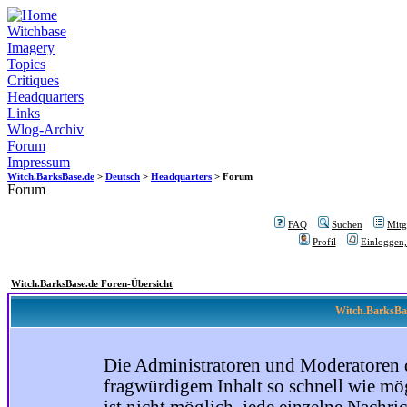
Witchbase
Imagery
Topics
Critiques
Headquarters
Links
Wlog-Archiv
Forum
Impressum
Witch.BarksBase.de
>
Deutsch
>
Headquarters
> Forum
Forum
FAQ
Suchen
Mitgl
Profil
Einloggen,
Witch.BarksBase.de Foren-Übersicht
Witch.BarksBas
Die Administratoren und Moderatoren 
fragwürdigem Inhalt so schnell wie mög