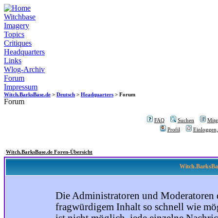
Witchbase
Imagery
Topics
Critiques
Headquarters
Links
Wlog-Archiv
Forum
Impressum
Witch.BarksBase.de
>
Deutsch
>
Headquarters
> Forum
Forum
FAQ
Suchen
Mitgl
Profil
Einloggen,
Witch.BarksBase.de Foren-Übersicht
Witch.BarksBas
Die Administratoren und Moderatoren 
fragwürdigem Inhalt so schnell wie mög