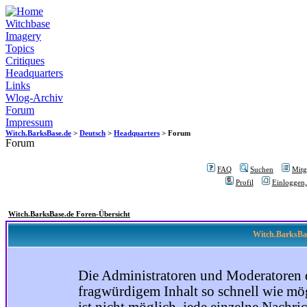
Witchbase
Imagery
Topics
Critiques
Headquarters
Links
Wlog-Archiv
Forum
Impressum
Witch.BarksBase.de
>
Deutsch
>
Headquarters
> Forum
Forum
FAQ
Suchen
Mitgl
Profil
Einloggen,
Witch.BarksBase.de Foren-Übersicht
Witch.BarksBas
Die Administratoren und Moderatoren 
fragwürdigem Inhalt so schnell wie mög