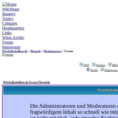
Witchbase
Imagery
Topics
Critiques
Headquarters
Links
Wlog-Archiv
Forum
Impressum
Witch.BarksBase.de
>
Deutsch
>
Headquarters
> Forum
Forum
FAQ
Suchen
Mitgl
Profil
Einloggen,
Witch.BarksBase.de Foren-Übersicht
Witch.BarksBas
Die Administratoren und Moderatoren 
fragwürdigem Inhalt so schnell wie mög