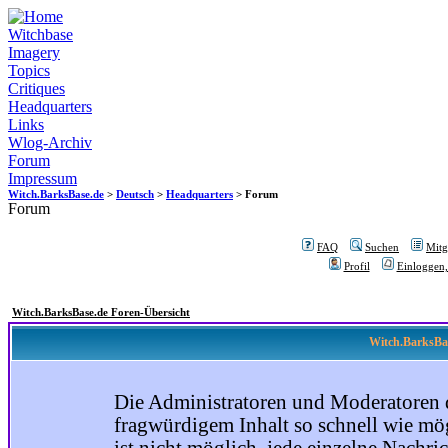
Witchbase
Imagery
Topics
Critiques
Headquarters
Links
Wlog-Archiv
Forum
Impressum
Witch.BarksBase.de
>
Deutsch
>
Headquarters
> Forum
Forum
FAQ
Suchen
Mitgl
Profil
Einloggen,
Witch.BarksBase.de Foren-Übersicht
Witch.BarksBas
Die Administratoren und Moderatoren 
fragwürdigem Inhalt so schnell wie mög