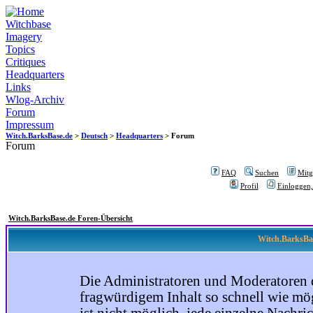
Witchbase
Imagery
Topics
Critiques
Headquarters
Links
Wlog-Archiv
Forum
Impressum
Witch.BarksBase.de
>
Deutsch
>
Headquarters
> Forum
Forum
FAQ
Suchen
Mitgl
Profil
Einloggen,
Witch.BarksBase.de Foren-Übersicht
Witch.BarksBas
Die Administratoren und Moderatoren 
fragwürdigem Inhalt so schnell wie mög