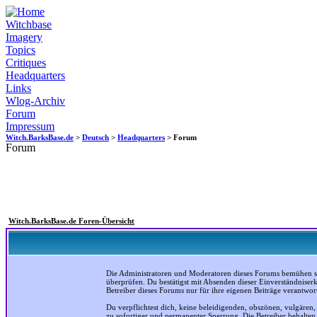
Witchbase
Imagery
Topics
Critiques
Headquarters
Links
Wlog-Archiv
Forum
Impressum
Witch.BarksBase.de
>
Deutsch
>
Headquarters
> Forum
Forum
Witch.BarksBase.de Foren-Übersicht
Die Administratoren und Moderatoren dieses Forums bemühen sich
überprüfen. Du bestätigst mit Absenden dieser Einverständniser
Betreiber dieses Forums nur für ihre eigenen Beiträge verantwort
Du verpflichtest dich, keine beleidigenden, obszönen, vulgären
zu sofortiger und permanenter Sperrung. Die Betreiber behalte