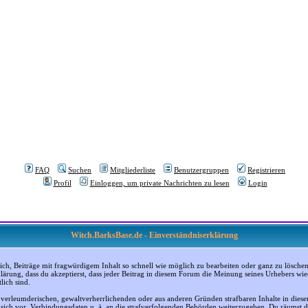
FAQ
Suchen
Mitgliederliste
Benutzergruppen
Registrieren
Profil
Einloggen, um private Nachrichten zu lesen
Login
Witch.BarksBase.de - Einverständniserklärung
, Beiträge mit fragwürdigem Inhalt so schnell wie möglich zu bearbeiten oder ganz zu löschen; a
klärung, dass du akzeptierst, dass jeder Beitrag in diesem Forum die Meinung seines Urhebers wi
lich sind.
, verleumderischen, gewaltverherrlichenden oder aus anderen Gründen strafbaren Inhalte in dies
n sich vor, Verbindungsdaten u. ä. an die strafverfolgenden Behörden weiterzugeben. Du räumst