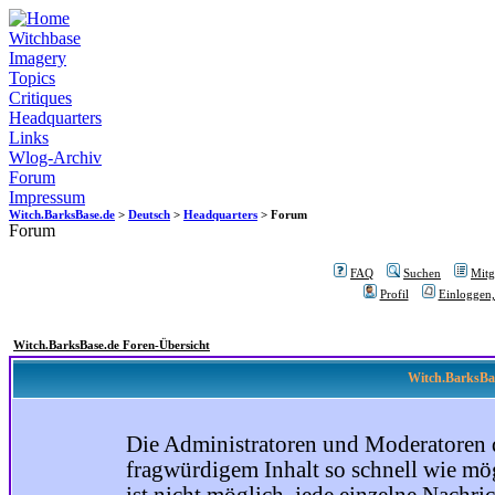
Witchbase
Imagery
Topics
Critiques
Headquarters
Links
Wlog-Archiv
Forum
Impressum
Witch.BarksBase.de
>
Deutsch
>
Headquarters
> Forum
Forum
FAQ
Suchen
Mitgl
Profil
Einloggen,
Witch.BarksBase.de Foren-Übersicht
Witch.BarksBas
Die Administratoren und Moderatoren 
fragwürdigem Inhalt so schnell wie mög