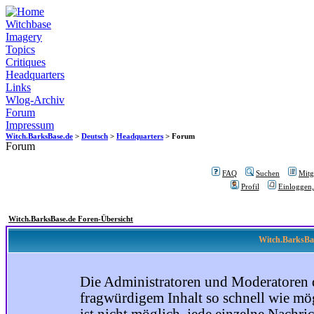
Witchbase
Imagery
Topics
Critiques
Headquarters
Links
Wlog-Archiv
Forum
Impressum
Witch.BarksBase.de
>
Deutsch
>
Headquarters
> Forum
Forum
FAQ
Suchen
Mitgl
Profil
Einloggen,
Witch.BarksBase.de Foren-Übersicht
Witch.BarksBas
Die Administratoren und Moderatoren 
fragwürdigem Inhalt so schnell wie mög