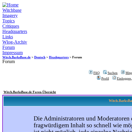
Witchbase
Imagery
Topics
Critiques
Headquarters
Links
Wlog-Archiv
Forum
Impressum
Witch.BarksBase.de
>
Deutsch
>
Headquarters
> Forum
Forum
FAQ
Suchen
Mitgl
Profil
Einloggen,
Witch.BarksBase.de Foren-Übersicht
Witch.BarksBas
Die Administratoren und Moderatoren 
fragwürdigem Inhalt so schnell wie mög