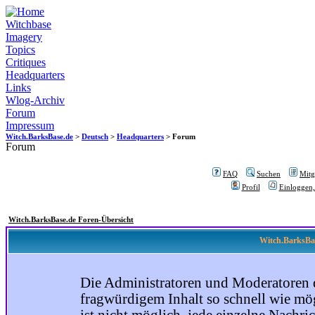
Witchbase
Imagery
Topics
Critiques
Headquarters
Links
Wlog-Archiv
Forum
Impressum
Witch.BarksBase.de
>
Deutsch
>
Headquarters
> Forum
Forum
FAQ
Suchen
Mitgl
Profil
Einloggen,
Witch.BarksBase.de Foren-Übersicht
Witch.BarksBas
Die Administratoren und Moderatoren 
fragwürdigem Inhalt so schnell wie mög