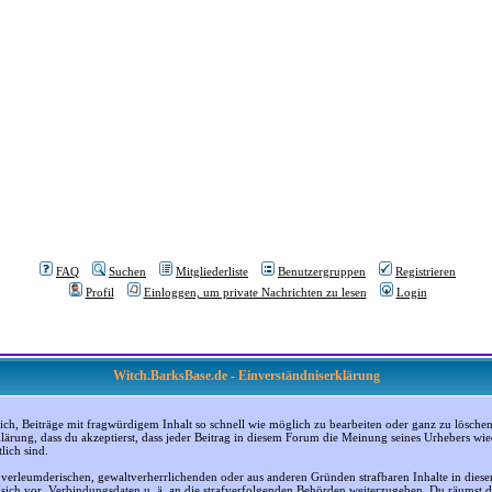
FAQ
Suchen
Mitgliederliste
Benutzergruppen
Registrieren
Profil
Einloggen, um private Nachrichten zu lesen
Login
Witch.BarksBase.de - Einverständniserklärung
, Beiträge mit fragwürdigem Inhalt so schnell wie möglich zu bearbeiten oder ganz zu löschen; a
klärung, dass du akzeptierst, dass jeder Beitrag in diesem Forum die Meinung seines Urhebers wi
lich sind.
, verleumderischen, gewaltverherrlichenden oder aus anderen Gründen strafbaren Inhalte in dies
n sich vor, Verbindungsdaten u. ä. an die strafverfolgenden Behörden weiterzugeben. Du räumst