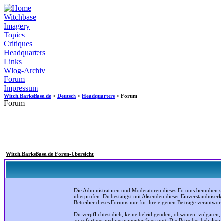
Witchbase
Imagery
Topics
Critiques
Headquarters
Links
Wlog-Archiv
Forum
Impressum
Witch.BarksBase.de
>
Deutsch
>
Headquarters
> Forum
Forum
Witch.BarksBase.de Foren-Übersicht
Die Administratoren und Moderatoren dieses Forums bemühen sich
überprüfen. Du bestätigst mit Absenden dieser Einverständniser
Betreiber dieses Forums nur für ihre eigenen Beiträge verantwort
Du verpflichtest dich, keine beleidigenden, obszönen, vulgären
zu sofortiger und permanenter Sperrung. Die Betreiber behalte