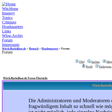
Witchbase
Imagery
Topics
Critiques
Headquarters
Links
Wlog-Archiv
Forum
Impressum
Witch.BarksBase.de
>
Deutsch
>
Headquarters
> Forum
Forum
FAQ
Suchen
Mitgl
Profil
Einloggen,
Witch.BarksBase.de Foren-Übersicht
Witch.BarksBas
Die Administratoren und Moderatoren 
fragwürdigem Inhalt so schnell wie mög