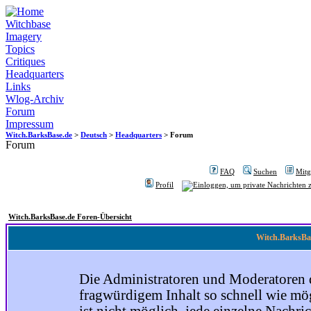
Witchbase
Imagery
Topics
Critiques
Headquarters
Links
Wlog-Archiv
Forum
Impressum
Witch.BarksBase.de
>
Deutsch
>
Headquarters
> Forum
Forum
FAQ
Suchen
Mitgl
Profil
Witch.BarksBase.de Foren-Übersicht
Witch.BarksBas
Die Administratoren und Moderatoren 
fragwürdigem Inhalt so schnell wie mög