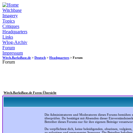
Witchbase
Imagery
Topics
Critiques
Headquarters
Links
Wlog-Archiv
Forum
Impressum
Witch.BarksBase.de
>
Deutsch
>
Headquarters
> Forum
Forum
Witch.BarksBase.de Foren-Übersicht
Die Administratoren und Moderatoren dieses Forums bemühen sich
überprüfen. Du bestätigst mit Absenden dieser Einverständniser
Betreiber dieses Forums nur für ihre eigenen Beiträge verantwort
Du verpflichtest dich, keine beleidigenden, obszönen, vulgären
zu sofortiger und permanenter Sperrung. Die Betreiber behalte