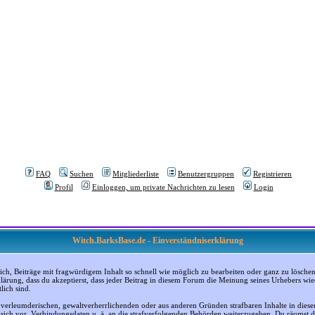
FAQ
Suchen
Mitgliederliste
Benutzergruppen
Registrieren
Profil
Einloggen, um private Nachrichten zu lesen
Login
Witch.BarksBase.de - Einverständniserklärung
, Beiträge mit fragwürdigem Inhalt so schnell wie möglich zu bearbeiten oder ganz zu löschen; a
klärung, dass du akzeptierst, dass jeder Beitrag in diesem Forum die Meinung seines Urhebers wi
lich sind.
, verleumderischen, gewaltverherrlichenden oder aus anderen Gründen strafbaren Inhalte in dies
n sich vor, Verbindungsdaten u. ä. an die strafverfolgenden Behörden weiterzugeben. Du räumst