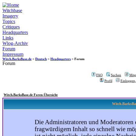
Witchbase
Imagery
Topics
Critiques
Headquarters
Links
Wlog-Archiv
Forum
Impressum
Witch.BarksBase.de
>
Deutsch
>
Headquarters
> Forum
Forum
FAQ
Suchen
Mitgl
Profil
Einloggen,
Witch.BarksBase.de Foren-Übersicht
Witch.BarksBas
Die Administratoren und Moderatoren 
fragwürdigem Inhalt so schnell wie mög