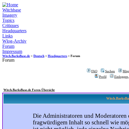
Witchbase
Imagery
Topics
Critiques
Headquarters
Links
Wlog-Archiv
Forum
Impressum
Witch.BarksBase.de
>
Deutsch
>
Headquarters
> Forum
Forum
FAQ
Suchen
Mitgl
Profil
Einloggen,
Witch.BarksBase.de Foren-Übersicht
Witch.BarksBas
Die Administratoren und Moderatoren 
fragwürdigem Inhalt so schnell wie mög