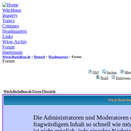
Witchbase
Imagery
Topics
Critiques
Headquarters
Links
Wlog-Archiv
Forum
Impressum
Witch.BarksBase.de
>
Deutsch
>
Headquarters
> Forum
Forum
FAQ
Suchen
Mitgl
Profil
Einloggen,
Witch.BarksBase.de Foren-Übersicht
Witch.BarksBas
Die Administratoren und Moderatoren 
fragwürdigem Inhalt so schnell wie mög