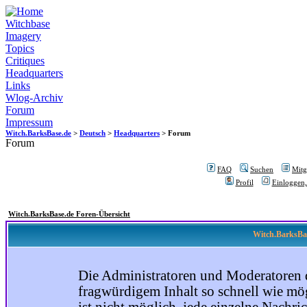
Witchbase
Imagery
Topics
Critiques
Headquarters
Links
Wlog-Archiv
Forum
Impressum
Witch.BarksBase.de
>
Deutsch
>
Headquarters
> Forum
Forum
FAQ
Suchen
Mitgl
Profil
Einloggen,
Witch.BarksBase.de Foren-Übersicht
Witch.BarksBas
Die Administratoren und Moderatoren 
fragwürdigem Inhalt so schnell wie mög