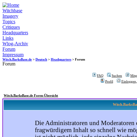
Witchbase
Imagery
Topics
Critiques
Headquarters
Links
Wlog-Archiv
Forum
Impressum
Witch.BarksBase.de
>
Deutsch
>
Headquarters
> Forum
Forum
FAQ
Suchen
Mitgl
Profil
Einloggen,
Witch.BarksBase.de Foren-Übersicht
Witch.BarksBas
Die Administratoren und Moderatoren 
fragwürdigem Inhalt so schnell wie mög