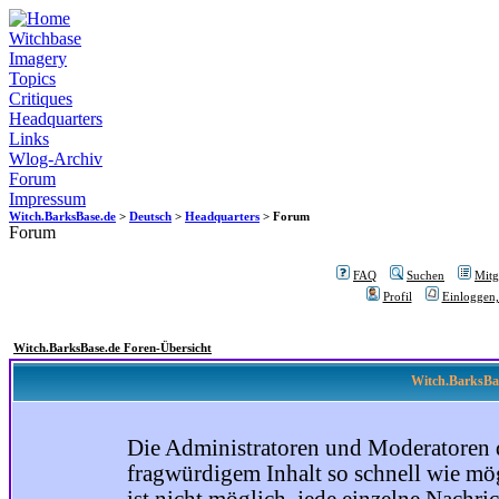
Witchbase
Imagery
Topics
Critiques
Headquarters
Links
Wlog-Archiv
Forum
Impressum
Witch.BarksBase.de
>
Deutsch
>
Headquarters
> Forum
Forum
FAQ
Suchen
Mitgl
Profil
Einloggen,
Witch.BarksBase.de Foren-Übersicht
Witch.BarksBas
Die Administratoren und Moderatoren 
fragwürdigem Inhalt so schnell wie mög