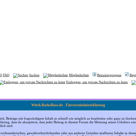
FAQ
Suchen
Mitgliederliste
Benutzergruppen
Regi
Einloggen, um private Nachrichten zu lesen
Witch.BarksBase.de - Einverständniserklärung
, Beiträge mit fragwürdigem Inhalt so schnell wie möglich zu bearbeiten oder ganz zu löschen; a
klärung, dass du akzeptierst, dass jeder Beitrag in diesem Forum die Meinung seines Urhebers wi
lich sind.
, verleumderischen, gewaltverherrlichenden oder aus anderen Gründen strafbaren Inhalte in dies