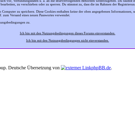
n sich vor, Verbindungsdaten u. ä. an die strafverfolgenden Behörden weiterzugeben. Du räumst
 bearbeiten, zu verschieben oder zu sperren. Du stimmst zu, dass die im Rahmen der Registrier
 Computer zu speichern. Diese Cookies enthalten keine der oben angegebenen Informationen, 
gf. zum Versand eines neuen Passwortes verwendet.
tzungsbedingungen zu.
Ich bin mit den Nutzungsbedingungen dieses Forums einverstanden.
Ich bin mit den Nutzungsbedingungen nicht einverstanden.
up. Deutsche Übersetzung von
phpBB.de
.