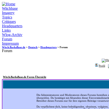
Witchbase
Imagery
Topics
Critiques
Headquarters
Links
Wlog-Archiv
Forum
Impressum
Witch.BarksBase.de
>
Deutsch
>
Headquarters
> Forum
Forum
Profil
Witch.BarksBase.de Foren-Übersicht
Die Administratoren und Moderatoren dieses Forums bemühen sich
überprüfen. Du bestätigst mit Absenden dieser Einverständniser
Betreiber dieses Forums nur für ihre eigenen Beiträge verantwort
Du verpflichtest dich, keine beleidigenden, obszönen, vulgären