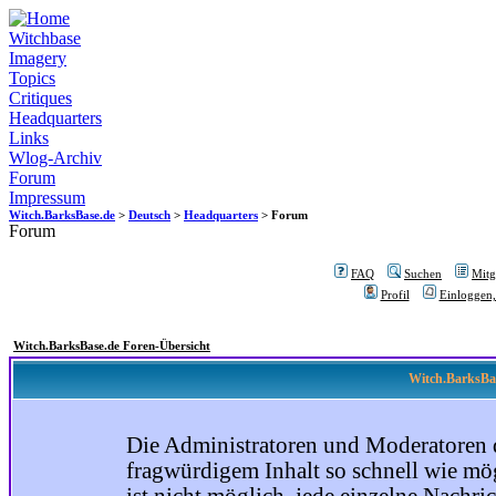
Witchbase
Imagery
Topics
Critiques
Headquarters
Links
Wlog-Archiv
Forum
Impressum
Witch.BarksBase.de
>
Deutsch
>
Headquarters
> Forum
Forum
FAQ
Suchen
Mitgl
Profil
Einloggen,
Witch.BarksBase.de Foren-Übersicht
Witch.BarksBas
Die Administratoren und Moderatoren 
fragwürdigem Inhalt so schnell wie mög