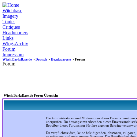
Witchbase
Imagery
Topics
Critiques
Headquarters
Links
Wlog-Archiv
Forum
Impressum
Witch.BarksBase.de
>
Deutsch
>
Headquarters
> Forum
Forum
Witch.BarksBase.de Foren-Übersicht
Die Administratoren und Moderatoren dieses Forums bemühen sich
überprüfen. Du bestätigst mit Absenden dieser Einverständniser
Betreiber dieses Forums nur für ihre eigenen Beiträge verantwort
Du verpflichtest dich, keine beleidigenden, obszönen, vulgären
zu sofortiger und permanenter Sperrung. Die Betreiber behalte