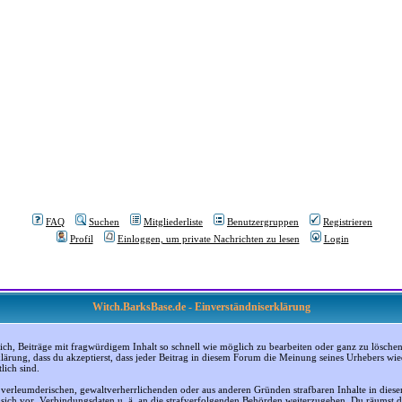
FAQ
Suchen
Mitgliederliste
Benutzergruppen
Registrieren
Profil
Einloggen, um private Nachrichten zu lesen
Login
Witch.BarksBase.de - Einverständniserklärung
, Beiträge mit fragwürdigem Inhalt so schnell wie möglich zu bearbeiten oder ganz zu löschen; a
klärung, dass du akzeptierst, dass jeder Beitrag in diesem Forum die Meinung seines Urhebers wi
lich sind.
, verleumderischen, gewaltverherrlichenden oder aus anderen Gründen strafbaren Inhalte in dies
n sich vor, Verbindungsdaten u. ä. an die strafverfolgenden Behörden weiterzugeben. Du räumst