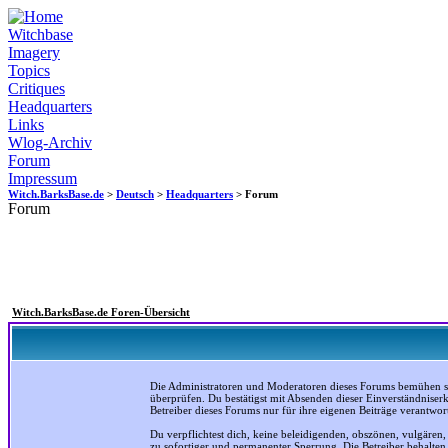
Witchbase
Imagery
Topics
Critiques
Headquarters
Links
Wlog-Archiv
Forum
Impressum
Witch.BarksBase.de
>
Deutsch
>
Headquarters
> Forum
Forum
Witch.BarksBase.de Foren-Übersicht
Die Administratoren und Moderatoren dieses Forums bemühen sich
überprüfen. Du bestätigst mit Absenden dieser Einverständniser
Betreiber dieses Forums nur für ihre eigenen Beiträge verantwort
Du verpflichtest dich, keine beleidigenden, obszönen, vulgären
zu sofortiger und permanenter Sperrung. Die Betreiber behalte