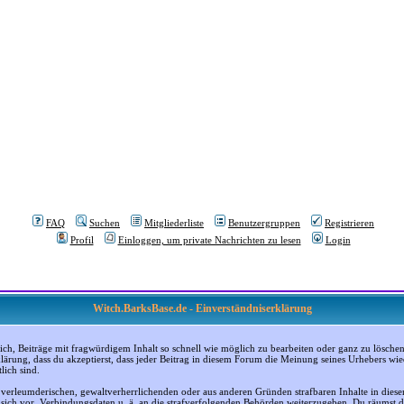
FAQ
Suchen
Mitgliederliste
Benutzergruppen
Registrieren
Profil
Einloggen, um private Nachrichten zu lesen
Login
Witch.BarksBase.de - Einverständniserklärung
, Beiträge mit fragwürdigem Inhalt so schnell wie möglich zu bearbeiten oder ganz zu löschen; a
klärung, dass du akzeptierst, dass jeder Beitrag in diesem Forum die Meinung seines Urhebers wi
lich sind.
, verleumderischen, gewaltverherrlichenden oder aus anderen Gründen strafbaren Inhalte in dies
n sich vor, Verbindungsdaten u. ä. an die strafverfolgenden Behörden weiterzugeben. Du räumst