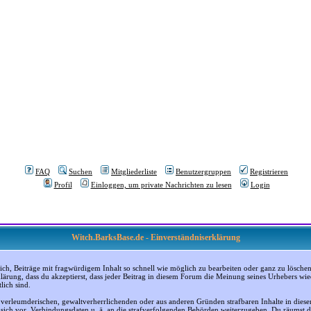
FAQ
Suchen
Mitgliederliste
Benutzergruppen
Registrieren
Profil
Einloggen, um private Nachrichten zu lesen
Login
Witch.BarksBase.de - Einverständniserklärung
, Beiträge mit fragwürdigem Inhalt so schnell wie möglich zu bearbeiten oder ganz zu löschen; a
klärung, dass du akzeptierst, dass jeder Beitrag in diesem Forum die Meinung seines Urhebers wi
lich sind.
, verleumderischen, gewaltverherrlichenden oder aus anderen Gründen strafbaren Inhalte in dies
n sich vor, Verbindungsdaten u. ä. an die strafverfolgenden Behörden weiterzugeben. Du räumst