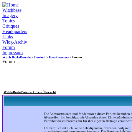
Witchbase
Imagery
Topics
Critiques
Headquarters
Links
Wlog-Archiv
Forum
Impressum
Witch.BarksBase.de
>
Deutsch
>
Headquarters
> Forum
Forum
Witch.BarksBase.de Foren-Übersicht
Die Administratoren und Moderatoren dieses Forums bemühen sich
überprüfen. Du bestätigst mit Absenden dieser Einverständniser
Betreiber dieses Forums nur für ihre eigenen Beiträge verantwort
Du verpflichtest dich, keine beleidigenden, obszönen, vulgären
zu sofortiger und permanenter Sperrung. Die Betreiber behalte