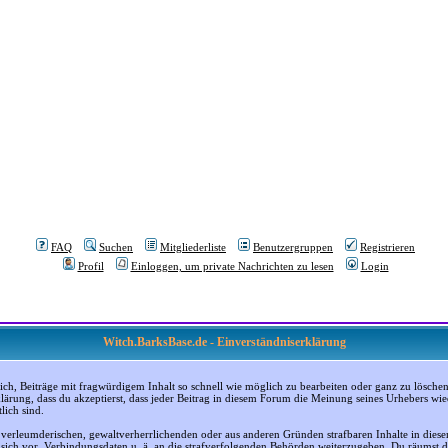
FAQ
Suchen
Mitgliederliste
Benutzergruppen
Registrieren
Profil
Einloggen, um private Nachrichten zu lesen
Login
Witch.BarksBase.de - Einverständniserklärung
, Beiträge mit fragwürdigem Inhalt so schnell wie möglich zu bearbeiten oder ganz zu löschen; a
klärung, dass du akzeptierst, dass jeder Beitrag in diesem Forum die Meinung seines Urhebers wi
lich sind.
, verleumderischen, gewaltverherrlichenden oder aus anderen Gründen strafbaren Inhalte in dies
n sich vor, Verbindungsdaten u. ä. an die strafverfolgenden Behörden weiterzugeben. Du räumst