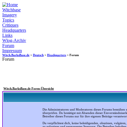
Witchbase
Imagery
Topics
Critiques
Headquarters
Links
Wlog-Archiv
Forum
Impressum
Witch.BarksBase.de
>
Deutsch
>
Headquarters
> Forum
Forum
Witch.BarksBase.de Foren-Übersicht
Die Administratoren und Moderatoren dieses Forums bemühen sich
überprüfen. Du bestätigst mit Absenden dieser Einverständniser
Betreiber dieses Forums nur für ihre eigenen Beiträge verantwort
Du verpflichtest dich, keine beleidigenden, obszönen, vulgären
zu sofortiger und permanenter Sperrung. Die Betreiber behalte