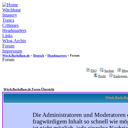
Witchbase
Imagery
Topics
Critiques
Headquarters
Links
Wlog-Archiv
Forum
Impressum
Witch.BarksBase.de
>
Deutsch
>
Headquarters
> Forum
Forum
FAQ
Suchen
Mitgl
Profil
Einloggen,
Witch.BarksBase.de Foren-Übersicht
Witch.BarksBas
Die Administratoren und Moderatoren 
fragwürdigem Inhalt so schnell wie mög