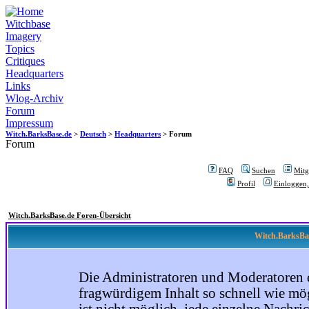
Witchbase
Imagery
Topics
Critiques
Headquarters
Links
Wlog-Archiv
Forum
Impressum
Witch.BarksBase.de
>
Deutsch
>
Headquarters
> Forum
Forum
FAQ
Suchen
Mitgl
Profil
Einloggen,
Witch.BarksBase.de Foren-Übersicht
Witch.BarksBas
Die Administratoren und Moderatoren 
fragwürdigem Inhalt so schnell wie mög