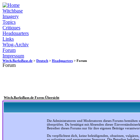
Witchbase
Imagery
Topics
Critiques
Headquarters
Links
Wlog-Archiv
Forum
Impressum
Witch.BarksBase.de
>
Deutsch
>
Headquarters
> Forum
Forum
Witch.BarksBase.de Foren-Übersicht
Die Administratoren und Moderatoren dieses Forums bemühen sich
überprüfen. Du bestätigst mit Absenden dieser Einverständniser
Betreiber dieses Forums nur für ihre eigenen Beiträge verantwort
Du verpflichtest dich, keine beleidigenden, obszönen, vulgären
zu sofortiger und permanenter Sperrung. Die Betreiber behalte