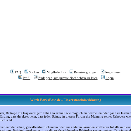
FAQ
Suchen
Mitgliederliste
Benutzergruppen
Registrieren
Profil
Einloggen, um private Nachrichten zu lesen
Login
Witch.BarksBase.de - Einverständniserklärung
, Beiträge mit fragwürdigem Inhalt so schnell wie möglich zu bearbeiten oder ganz zu löschen; a
klärung, dass du akzeptierst, dass jeder Beitrag in diesem Forum die Meinung seines Urhebers wi
lich sind.
, verleumderischen, gewaltverherrlichenden oder aus anderen Gründen strafbaren Inhalte in dies
n sich vor, Verbindungsdaten u. ä. an die strafverfolgenden Behörden weiterzugeben. Du räumst