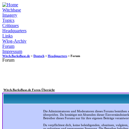
Witchbase
Imagery
Topics
Critiques
Headquarters
Links
Wlog-Archiv
Forum
Impressum
Witch.BarksBase.de
>
Deutsch
>
Headquarters
> Forum
Forum
Witch.BarksBase.de Foren-Übersicht
Die Administratoren und Moderatoren dieses Forums bemühen sich
überprüfen. Du bestätigst mit Absenden dieser Einverständniser
Betreiber dieses Forums nur für ihre eigenen Beiträge verantwort
Du verpflichtest dich, keine beleidigenden, obszönen, vulgären
zu sofortiger und permanenter Sperrung. Die Betreiber behalte