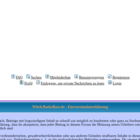
FAQ
Suchen
Mitgliederliste
Benutzergruppen
Registrieren
Profil
Einloggen, um private Nachrichten zu lesen
Login
Witch.BarksBase.de - Einverständniserklärung
, Beiträge mit fragwürdigem Inhalt so schnell wie möglich zu bearbeiten oder ganz zu löschen; a
klärung, dass du akzeptierst, dass jeder Beitrag in diesem Forum die Meinung seines Urhebers wi
lich sind.
, verleumderischen, gewaltverherrlichenden oder aus anderen Gründen strafbaren Inhalte in dies
n sich vor, Verbindungsdaten u. ä. an die strafverfolgenden Behörden weiterzugeben. Du räumst