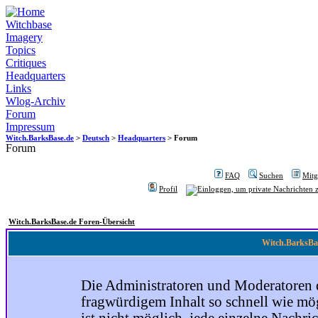
Witchbase
Imagery
Topics
Critiques
Headquarters
Links
Wlog-Archiv
Forum
Impressum
Witch.BarksBase.de
>
Deutsch
>
Headquarters
> Forum
Forum
FAQ
Suchen
Mitgl
Profil
Witch.BarksBase.de Foren-Übersicht
Witch.BarksBas
Die Administratoren und Moderatoren 
fragwürdigem Inhalt so schnell wie mög