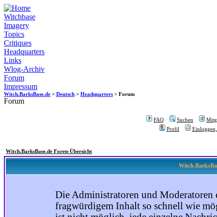
Witchbase
Imagery
Topics
Critiques
Headquarters
Links
Wlog-Archiv
Forum
Impressum
Witch.BarksBase.de
>
Deutsch
>
Headquarters
> Forum
Forum
FAQ
Suchen
Mitgl
Profil
Einloggen,
Witch.BarksBase.de Foren-Übersicht
Witch.BarksBas
Die Administratoren und Moderatoren 
fragwürdigem Inhalt so schnell wie mög