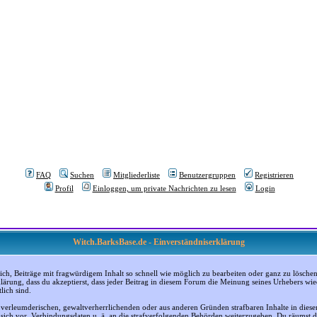
FAQ
Suchen
Mitgliederliste
Benutzergruppen
Registrieren
Profil
Einloggen, um private Nachrichten zu lesen
Login
Witch.BarksBase.de - Einverständniserklärung
, Beiträge mit fragwürdigem Inhalt so schnell wie möglich zu bearbeiten oder ganz zu löschen; a
klärung, dass du akzeptierst, dass jeder Beitrag in diesem Forum die Meinung seines Urhebers wi
lich sind.
, verleumderischen, gewaltverherrlichenden oder aus anderen Gründen strafbaren Inhalte in dies
n sich vor, Verbindungsdaten u. ä. an die strafverfolgenden Behörden weiterzugeben. Du räumst