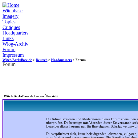
Witchbase
Imagery
Topics
Critiques
Headquarters
Links
Wlog-Archiv
Forum
Impressum
Witch.BarksBase.de
>
Deutsch
>
Headquarters
> Forum
Forum
Witch.BarksBase.de Foren-Übersicht
Die Administratoren und Moderatoren dieses Forums bemühen sich
überprüfen. Du bestätigst mit Absenden dieser Einverständniser
Betreiber dieses Forums nur für ihre eigenen Beiträge verantwort
Du verpflichtest dich, keine beleidigenden, obszönen, vulgären
zu sofortiger und permanenter Sperrung. Die Betreiber behalte