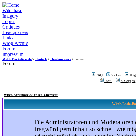
Witchbase
Imagery
Topics
Critiques
Headquarters
Links
Wlog-Archiv
Forum
Impressum
Witch.BarksBase.de
>
Deutsch
>
Headquarters
> Forum
Forum
FAQ
Suchen
Mitgl
Profil
Einloggen,
Witch.BarksBase.de Foren-Übersicht
Witch.BarksBas
Die Administratoren und Moderatoren 
fragwürdigem Inhalt so schnell wie mög