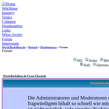
Witchbase
Imagery
Topics
Critiques
Headquarters
Links
Wlog-Archiv
Forum
Impressum
Witch.BarksBase.de
>
Deutsch
>
Headquarters
> Forum
Forum
FAQ
Suchen
Mitgl
Profil
Einloggen,
Witch.BarksBase.de Foren-Übersicht
Witch.BarksBas
Die Administratoren und Moderatoren 
fragwürdigem Inhalt so schnell wie mög