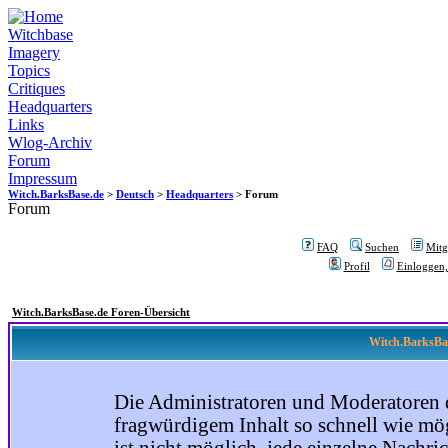
Witchbase
Imagery
Topics
Critiques
Headquarters
Links
Wlog-Archiv
Forum
Impressum
Witch.BarksBase.de
>
Deutsch
>
Headquarters
> Forum
Forum
FAQ
Suchen
Mitgl
Profil
Einloggen,
Witch.BarksBase.de Foren-Übersicht
Witch.BarksBas
Die Administratoren und Moderatoren 
fragwürdigem Inhalt so schnell wie mög