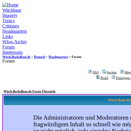
Witchbase
Imagery
Topics
Critiques
Headquarters
Links
Wlog-Archiv
Forum
Impressum
Witch.BarksBase.de
>
Deutsch
>
Headquarters
> Forum
Forum
FAQ
Suchen
Mitgl
Profil
Einloggen,
Witch.BarksBase.de Foren-Übersicht
Witch.BarksBas
Die Administratoren und Moderatoren 
fragwürdigem Inhalt so schnell wie mög