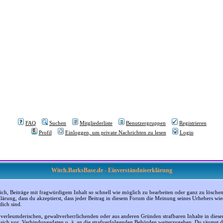
FAQ
Suchen
Mitgliederliste
Benutzergruppen
Registrieren
Profil
Einloggen, um private Nachrichten zu lesen
Login
Witch.BarksBase.de - Einverständniserklärung
, Beiträge mit fragwürdigem Inhalt so schnell wie möglich zu bearbeiten oder ganz zu löschen; a
klärung, dass du akzeptierst, dass jeder Beitrag in diesem Forum die Meinung seines Urhebers wi
lich sind.
, verleumderischen, gewaltverherrlichenden oder aus anderen Gründen strafbaren Inhalte in dies
n sich vor, Verbindungsdaten u. ä. an die strafverfolgenden Behörden weiterzugeben. Du räumst