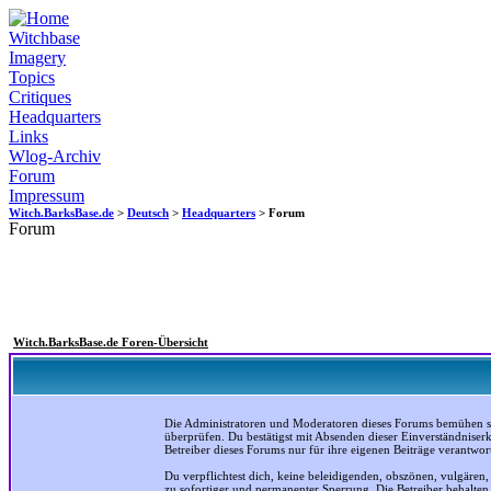
Witchbase
Imagery
Topics
Critiques
Headquarters
Links
Wlog-Archiv
Forum
Impressum
Witch.BarksBase.de
>
Deutsch
>
Headquarters
> Forum
Forum
Witch.BarksBase.de Foren-Übersicht
Die Administratoren und Moderatoren dieses Forums bemühen sich
überprüfen. Du bestätigst mit Absenden dieser Einverständniser
Betreiber dieses Forums nur für ihre eigenen Beiträge verantwort
Du verpflichtest dich, keine beleidigenden, obszönen, vulgären
zu sofortiger und permanenter Sperrung. Die Betreiber behalte